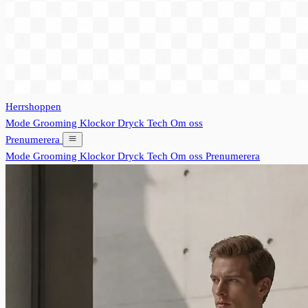
Herrshoppen
Mode
Grooming
Klockor
Dryck
Tech
Om oss
Prenumerera
Mode
Grooming
Klockor
Dryck
Tech
Om oss
Prenumerera