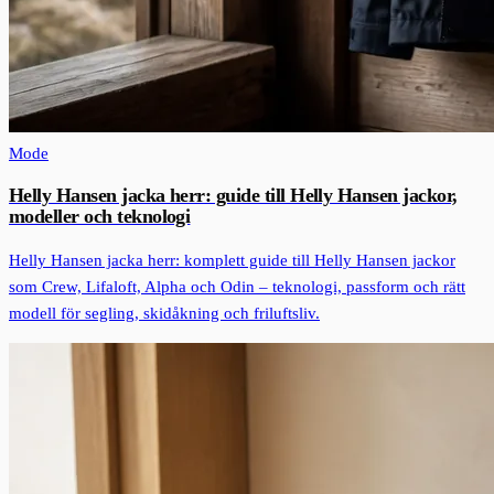
Mode
Helly Hansen jacka herr: guide till Helly Hansen jackor,
modeller och teknologi
Helly Hansen jacka herr: komplett guide till Helly Hansen jackor
som Crew, Lifaloft, Alpha och Odin – teknologi, passform och rätt
modell för segling, skidåkning och friluftsliv.