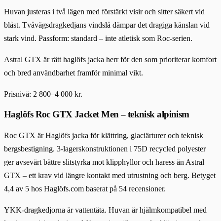
Huvan justeras i två lägen med förstärkt visir och sitter säkert vid
blåst. Tvåvägsdragkedjans vindslå dämpar det dragiga känslan vid
stark vind. Passform: standard – inte atletisk som Roc-serien.
Astral GTX är rätt haglöfs jacka herr för den som prioriterar komfort
och bred användbarhet framför minimal vikt.
Prisnivå: 2 800–4 000 kr.
Haglöfs Roc GTX Jacket Men – teknisk alpinism
Roc GTX är Haglöfs jacka för klättring, glaciärturer och teknisk
bergsbestigning. 3-lagerskonstruktionen i 75D recycled polyester
ger avsevärt bättre slitstyrka mot klipphyllor och haress än Astral
GTX – ett krav vid längre kontakt med utrustning och berg. Betyget
4,4 av 5 hos Haglöfs.com baserat på 54 recensioner.
YKK-dragkedjorna är vattentäta. Huvan är hjälmkompatibel med