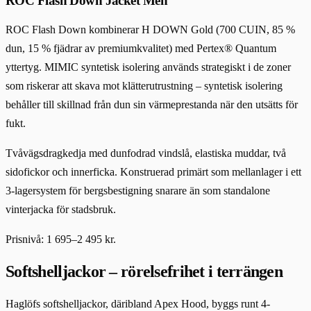
ROC Flash Down Jacket Men
ROC Flash Down kombinerar H DOWN Gold (700 CUIN, 85 %
dun, 15 % fjädrar av premiumkvalitet) med Pertex® Quantum
yttertyg. MIMIC syntetisk isolering används strategiskt i de zoner
som riskerar att skava mot klätterutrustning – syntetisk isolering
behåller till skillnad från dun sin värmeprestanda när den utsätts för
fukt.
Tvåvägsdragkedja med dunfodrad vindslå, elastiska muddar, två
sidofickor och innerficka. Konstruerad primärt som mellanlager i ett
3-lagersystem för bergsbestigning snarare än som standalone
vinterjacka för stadsbruk.
Prisnivå: 1 695–2 495 kr.
Softshelljackor – rörelsefrihet i terrängen
Haglöfs softshelljackor, däribland Apex Hood, byggs runt 4-