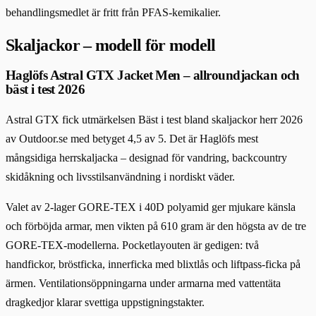
behandlingsmedlet är fritt från PFAS-kemikalier.
Skaljackor – modell för modell
Haglöfs Astral GTX Jacket Men – allroundjackan och
bäst i test 2026
Astral GTX fick utmärkelsen Bäst i test bland skaljackor herr 2026
av Outdoor.se med betyget 4,5 av 5. Det är Haglöfs mest
mångsidiga herrskaljacka – designad för vandring, backcountry
skidåkning och livsstilsanvändning i nordiskt väder.
Valet av 2-lager GORE-TEX i 40D polyamid ger mjukare känsla
och förböjda armar, men vikten på 610 gram är den högsta av de tre
GORE-TEX-modellerna. Pocketlayouten är gedigen: två
handfickor, bröstficka, innerficka med blixtlås och liftpass-ficka på
ärmen. Ventilationsöppningarna under armarna med vattentäta
dragkedjor klarar svettiga uppstigningstakter.