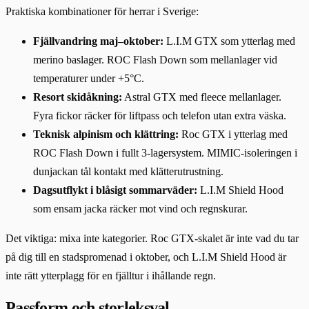
Praktiska kombinationer för herrar i Sverige:
Fjällvandring maj–oktober:
L.I.M GTX som ytterlag med
merino baslager. ROC Flash Down som mellanlager vid
temperaturer under +5°C.
Resort skidåkning:
Astral GTX med fleece mellanlager.
Fyra fickor räcker för liftpass och telefon utan extra väska.
Teknisk alpinism och klättring:
Roc GTX i ytterlag med
ROC Flash Down i fullt 3-lagersystem. MIMIC-isoleringen i
dunjackan tål kontakt med klätterutrustning.
Dagsutflykt i blåsigt sommarväder:
L.I.M Shield Hood
som ensam jacka räcker mot vind och regnskurar.
Det viktiga: mixa inte kategorier. Roc GTX-skalet är inte vad du tar
på dig till en stadspromenad i oktober, och L.I.M Shield Hood är
inte rätt ytterplagg för en fjälltur i ihållande regn.
Passform och storleksval