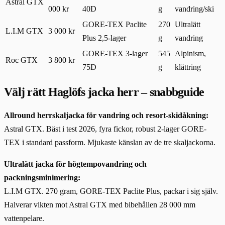
Astral GTX
000 kr
40D
g
vandring/ski
GORE-TEX Paclite
270
Ultralätt
L.I.M GTX
3 000 kr
Plus 2,5-lager
g
vandring
GORE-TEX 3-lager
545
Alpinism,
Roc GTX
3 800 kr
75D
g
klättring
Välj rätt Haglöfs jacka herr – snabbguide
Allround herrskaljacka för vandring och resort-skidåkning:
Astral GTX. Bäst i test 2026, fyra fickor, robust 2-lager GORE-
TEX i standard passform. Mjukaste känslan av de tre skaljackorna.
Ultralätt jacka för högtempovandring och
packningsminimering:
L.I.M GTX. 270 gram, GORE-TEX Paclite Plus, packar i sig själv.
Halverar vikten mot Astral GTX med bibehållen 28 000 mm
vattenpelare.