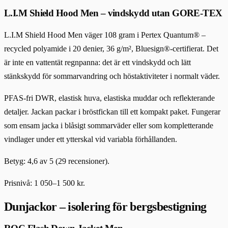
L.I.M Shield Hood Men – vindskydd utan GORE-TEX
L.I.M Shield Hood Men väger 108 gram i Pertex Quantum® –
recycled polyamide i 20 denier, 36 g/m², Bluesign®-certifierat. Det
är inte en vattentät regnpanna: det är ett vindskydd och lätt
stänkskydd för sommarvandring och höstaktiviteter i normalt väder.
PFAS-fri DWR, elastisk huva, elastiska muddar och reflekterande
detaljer. Jackan packar i bröstfickan till ett kompakt paket. Fungerar
som ensam jacka i blåsigt sommarväder eller som kompletterande
vindlager under ett ytterskal vid variabla förhållanden.
Betyg: 4,6 av 5 (29 recensioner).
Prisnivå: 1 050–1 500 kr.
Dunjackor – isolering för bergsbestigning