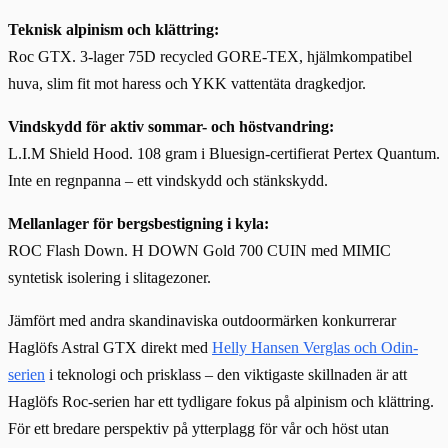
Teknisk alpinism och klättring:
Roc GTX. 3-lager 75D recycled GORE-TEX, hjälmkompatibel
huva, slim fit mot haress och YKK vattentäta dragkedjor.
Vindskydd för aktiv sommar- och höstvandring:
L.I.M Shield Hood. 108 gram i Bluesign-certifierat Pertex Quantum.
Inte en regnpanna – ett vindskydd och stänkskydd.
Mellanlager för bergsbestigning i kyla:
ROC Flash Down. H DOWN Gold 700 CUIN med MIMIC
syntetisk isolering i slitagezoner.
Jämfört med andra skandinaviska outdoormärken konkurrerar
Haglöfs Astral GTX direkt med
Helly Hansen Verglas och Odin-
serien
i teknologi och prisklass – den viktigaste skillnaden är att
Haglöfs Roc-serien har ett tydligare fokus på alpinism och klättring.
För ett bredare perspektiv på ytterplagg för vår och höst utan