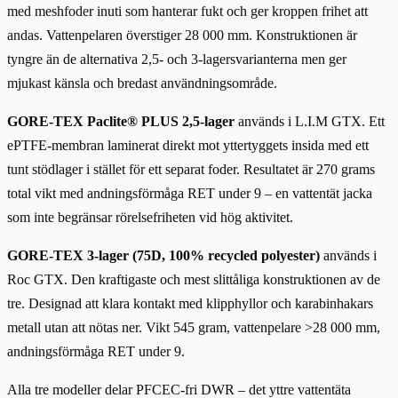
med meshfoder inuti som hanterar fukt och ger kroppen frihet att
andas. Vattenpelaren överstiger 28 000 mm. Konstruktionen är
tyngre än de alternativa 2,5- och 3-lagersvarianterna men ger
mjukast känsla och bredast användningsområde.
GORE-TEX Paclite® PLUS 2,5-lager
används i L.I.M GTX. Ett
ePTFE-membran laminerat direkt mot yttertyggets insida med ett
tunt stödlager i stället för ett separat foder. Resultatet är 270 grams
total vikt med andningsförmåga RET under 9 – en vattentät jacka
som inte begränsar rörelsefriheten vid hög aktivitet.
GORE-TEX 3-lager (75D, 100% recycled polyester)
används i
Roc GTX. Den kraftigaste och mest slittåliga konstruktionen av de
tre. Designad att klara kontakt med klipphyllor och karabinhakars
metall utan att nötas ner. Vikt 545 gram, vattenpelare >28 000 mm,
andningsförmåga RET under 9.
Alla tre modeller delar PFCEC-fri DWR – det yttre vattentäta