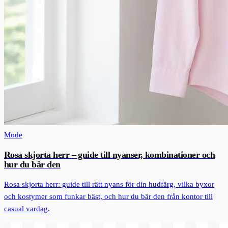
Mode
Rosa skjorta herr – guide till nyanser, kombinationer och
hur du bär den
Rosa skjorta herr: guide till rätt nyans för din hudfärg, vilka byxor
och kostymer som funkar bäst, och hur du bär den från kontor till
casual vardag.