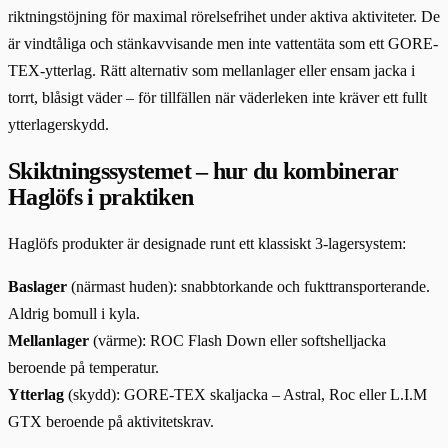
riktningstöjning för maximal rörelsefrihet under aktiva aktiviteter. De
är vindtåliga och stänkavvisande men inte vattentäta som ett GORE-
TEX-ytterlag. Rätt alternativ som mellanlager eller ensam jacka i
torrt, blåsigt väder – för tillfällen när väderleken inte kräver ett fullt
ytterlagerskydd.
Skiktningssystemet – hur du kombinerar
Haglöfs i praktiken
Haglöfs produkter är designade runt ett klassiskt 3-lagersystem:
Baslager
(närmast huden): snabbtorkande och fukttransporterande.
Aldrig bomull i kyla.
Mellanlager
(värme): ROC Flash Down eller softshelljacka
beroende på temperatur.
Ytterlag
(skydd): GORE-TEX skaljacka – Astral, Roc eller L.I.M
GTX beroende på aktivitetskrav.