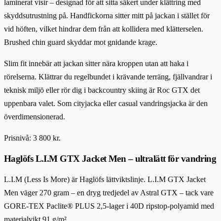
laminerat visir – designad för att sitta säkert under klättring med
skyddsutrustning på. Handfickorna sitter mitt på jackan i stället för
vid höften, vilket hindrar dem från att kollidera med klätterselen.
Brushed chin guard skyddar mot gnidande krage.
Slim fit innebär att jackan sitter nära kroppen utan att haka i
rörelserna. Klättrar du regelbundet i krävande terräng, fjällvandrar i
teknisk miljö eller rör dig i backcountry skiing är Roc GTX det
uppenbara valet. Som cityjacka eller casual vandringsjacka är den
överdimensionerad.
Prisnivå: 3 800 kr.
Haglöfs L.I.M GTX Jacket Men – ultralätt för vandring
L.I.M (Less Is More) är Haglöfs lättviktslinje. L.I.M GTX Jacket
Men väger 270 gram – en dryg tredjedel av Astral GTX – tack vare
GORE-TEX Paclite® PLUS 2,5-lager i 40D ripstop-polyamid med
materialvikt 91 g/m².