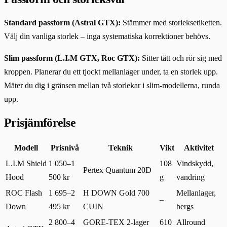
Standard passform (Astral GTX):
Stämmer med storleksetiketten.
Välj din vanliga storlek – inga systematiska korrektioner behövs.
Slim passform (L.I.M GTX, Roc GTX):
Sitter tätt och rör sig med
kroppen. Planerar du ett tjockt mellanlager under, ta en storlek upp.
Mäter du dig i gränsen mellan två storlekar i slim-modellerna, runda
upp.
Prisjämförelse
Modell
Prisnivå
Teknik
Vikt
Aktivitet
L.I.M Shield
1 050–1
108
Vindskydd,
Pertex Quantum 20D
Hood
500 kr
g
vandring
ROC Flash
1 695–2
H DOWN Gold 700
Mellanlager,
–
Down
495 kr
CUIN
bergs
2 800–4
GORE-TEX 2-lager
610
Allround