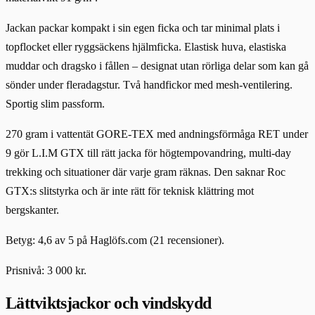
Jackan packar kompakt i sin egen ficka och tar minimal plats i
topflocket eller ryggsäckens hjälmficka. Elastisk huva, elastiska
muddar och dragsko i fållen – designat utan rörliga delar som kan gå
sönder under fleradagstur. Två handfickor med mesh-ventilering.
Sportig slim passform.
270 gram i vattentät GORE-TEX med andningsförmåga RET under
9 gör L.I.M GTX till rätt jacka för högtempovandring, multi-day
trekking och situationer där varje gram räknas. Den saknar Roc
GTX:s slitstyrka och är inte rätt för teknisk klättring mot
bergskanter.
Betyg: 4,6 av 5 på Haglöfs.com (21 recensioner).
Prisnivå: 3 000 kr.
Lättviktsjackor och vindskydd