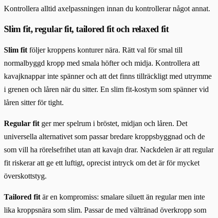
Kontrollera alltid axelpassningen innan du kontrollerar något annat.
Slim fit, regular fit, tailored fit och relaxed fit
Slim fit
följer kroppens konturer nära. Rätt val för smal till
normalbyggd kropp med smala höfter och midja. Kontrollera att
kavajknappar inte spänner och att det finns tillräckligt med utrymme
i grenen och låren när du sitter. En slim fit-kostym som spänner vid
låren sitter för tight.
Regular fit
ger mer spelrum i bröstet, midjan och låren. Det
universella alternativet som passar bredare kroppsbyggnad och de
som vill ha rörelsefrihet utan att kavajn drar. Nackdelen är att regular
fit riskerar att ge ett luftigt, oprecist intryck om det är för mycket
överskottstyg.
Tailored fit
är en kompromiss: smalare siluett än regular men inte
lika kroppsnära som slim. Passar de med vältränad överkropp som