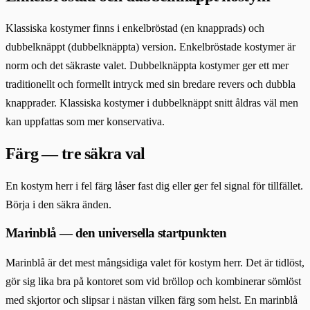
Klassiska kostymer finns i enkelbröstad (en knapprads) och
dubbelknäppt (dubbelknäppta) version. Enkelbröstade kostymer är
norm och det säkraste valet. Dubbelknäppta kostymer ger ett mer
traditionellt och formellt intryck med sin bredare revers och dubbla
knapprader. Klassiska kostymer i dubbelknäppt snitt åldras väl men
kan uppfattas som mer konservativa.
Färg — tre säkra val
En kostym herr i fel färg låser fast dig eller ger fel signal för tillfället.
Börja i den säkra änden.
Marinblå — den universella startpunkten
Marinblå är det mest mångsidiga valet för kostym herr. Det är tidlöst,
gör sig lika bra på kontoret som vid bröllop och kombinerar sömlöst
med skjortor och slipsar i nästan vilken färg som helst. En marinblå