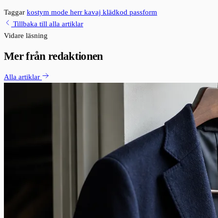
Taggar
kostym
mode
herr
kavaj
klädkod
passform
Tillbaka till alla artiklar
Vidare läsning
Mer från redaktionen
Alla artiklar