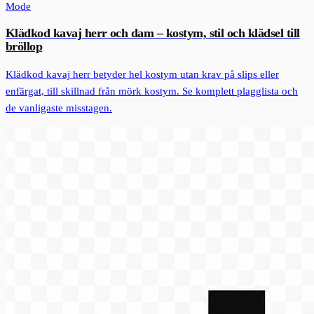
Mode
Klädkod kavaj herr och dam – kostym, stil och klädsel till
bröllop
Klädkod kavaj herr betyder hel kostym utan krav på slips eller
enfärgat, till skillnad från mörk kostym. Se komplett plagglista och
de vanligaste misstagen.