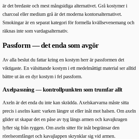
är det bredaste och mest mångsidiga alternativet. Grå kostymer i
charcoal eller medium grå är det moderna kontorsalternativet.
Smokingar är en separat kategori för formella kvällsevenemang och
räknas inte som vardagsalternativ.
Passform — det enda som avgör
Av alla beslut du fattar kring en kostym herr är passformen det
viktigaste. En välsittande kostym i ett medelmåttigt material ser alltid
bättre ut än en dyr kostym i fel passform.
Axelpassning — kontrollpunkten som trumfar allt
Axeln är det enda du inte kan skrädda. Axelskarvarna måste sitta
precis i axelns kant: varken längre ut eller inåt mot halsen. Om axeln
glider ut skapar det en påse av tyg längs armen och kavajkragen
lyfter sig från ryggen. Om axeln sitter för inåt begränsar den
rörelseomfånget och kavajlappen skrynklar sig vid armen.