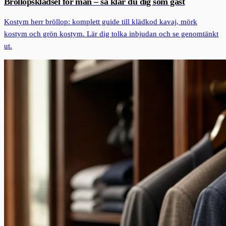
Bröllopsklädsel för män – så klär du dig som gäst
Kostym herr bröllop: komplett guide till klädkod kavaj, mörk
kostym och grön kostym. Lär dig tolka inbjudan och se genomtänkt
ut.