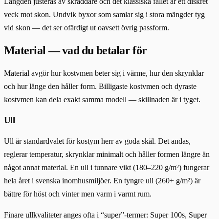
Längden justeras av skräddare och det klassiska fallet är ett diskret
veck mot skon. Undvik byxor som samlar sig i stora mängder tyg
vid skon — det ser ofärdigt ut oavsett övrig passform.
Material — vad du betalar för
Material avgör hur kostvmen beter sig i värme, hur den skrynklar
och hur länge den håller form. Billigaste kostvmen och dyraste
kostvmen kan dela exakt samma modell — skillnaden är i tyget.
Ull
Ull är standardvalet för kostym herr av goda skäl. Det andas,
reglerar temperatur, skrynklar minimalt och håller formen längre än
något annat material. En ull i tunnare vikt (180–220 g/m²) fungerar
hela året i svenska inomhusmiljöer. En tyngre ull (260+ g/m²) är
bättre för höst och vinter men varm i varmt rum.
Finare ullkvaliteter anges ofta i “super”-termer: Super 100s, Super