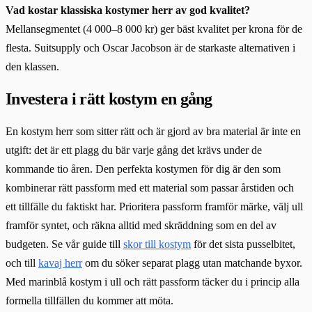
Vad kostar klassiska kostymer herr av god kvalitet?
Mellansegmentet (4 000–8 000 kr) ger bäst kvalitet per krona för de
flesta. Suitsupply och Oscar Jacobson är de starkaste alternativen i
den klassen.
Investera i rätt kostym en gång
En kostym herr som sitter rätt och är gjord av bra material är inte en
utgift: det är ett plagg du bär varje gång det krävs under de
kommande tio åren. Den perfekta kostymen för dig är den som
kombinerar rätt passform med ett material som passar årstiden och
ett tillfälle du faktiskt har. Prioritera passform framför märke, välj ull
framför syntet, och räkna alltid med skräddning som en del av
budgeten. Se vår guide till
skor till kostym
för det sista pusselbitet,
och till
kavaj herr
om du söker separat plagg utan matchande byxor.
Med marinblå kostym i ull och rätt passform täcker du i princip alla
formella tillfällen du kommer att möta.