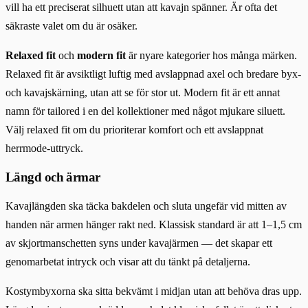
vill ha ett preciserat silhuett utan att kavajn spänner. Är ofta det
säkraste valet om du är osäker.
Relaxed fit
och
modern fit
är nyare kategorier hos många märken.
Relaxed fit är avsiktligt luftig med avslappnad axel och bredare byx-
och kavajskärning, utan att se för stor ut. Modern fit är ett annat
namn för tailored i en del kollektioner med något mjukare siluett.
Välj relaxed fit om du prioriterar komfort och ett avslappnat
herrmode-uttryck.
Längd och ärmar
Kavajlängden ska täcka bakdelen och sluta ungefär vid mitten av
handen när armen hänger rakt ned. Klassisk standard är att 1–1,5 cm
av skjortmanschetten syns under kavajärmen — det skapar ett
genomarbetat intryck och visar att du tänkt på detaljerna.
Kostymbyxorna ska sitta bekvämt i midjan utan att behöva dras upp.