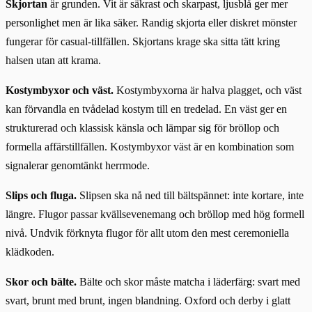
Skjortan
är grunden. Vit är säkrast och skarpast, ljusblå ger mer
personlighet men är lika säker. Randig skjorta eller diskret mönster
fungerar för casual-tillfällen. Skjortans krage ska sitta tätt kring
halsen utan att krama.
Kostymbyxor och väst.
Kostymbyxorna är halva plagget, och väst
kan förvandla en tvådelad kostym till en tredelad. En väst ger en
strukturerad och klassisk känsla och lämpar sig för bröllop och
formella affärstillfällen. Kostymbyxor väst är en kombination som
signalerar genomtänkt herrmode.
Slips och fluga.
Slipsen ska nå ned till bältspännet: inte kortare, inte
längre. Flugor passar kvällsevenemang och bröllop med hög formell
nivå. Undvik förknyta flugor för allt utom den mest ceremoniella
klädkoden.
Skor och bälte.
Bälte och skor måste matcha i läderfärg: svart med
svart, brunt med brunt, ingen blandning. Oxford och derby i glatt