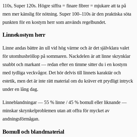
110s, Super 120s. Högre siffra = finare fibrer = mjukare att ta på
men mer känslig för nötning. Super 100–110s är den praktiska söta
punkten för en kostym herr som används regelbundet.
Linnekostym herr
Linne andas bättre än ull vid hög värme och är det självklara valet
för utomhusbröllop på sommaren. Nackdelen är att linne skrynklar
snabbt och markant — redan efter en timme sitter du i en kostym
med tydliga veckvågor. Det hör delvis till linnets karaktär och
estetik, men det är inte rätt material om du kräver ett prydligt intryck
under en lång dag.
Linneblandningar — 55 % linne / 45 % bomull eller liknande —
minskar skrynkelproblemen utan att offra för mycket av
andningsförmågan.
Bomull och blandmaterial