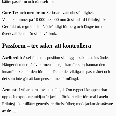
bättre passform och rörelsefrihet.
Gore-Tex och membran:
Seriosare vattenbeständighet.
Vattenkolumner på 10 000–28 000 mm är standard i friluftsjackor.
Ger fukt ut, regn inte in. Nödvändigt för berg och längre turer;
överkvalificerat för stads-vårbruk.
Passform – tre saker att kontrollera
Axelbredd:
Axelsömmens position ska ligga exakt i axelns ände.
Hänger den ner på överarmen sitter jackan för stor; hamnar den
innanför axeln är den för liten. Det är det viktigaste passmåttet och
det som inte går att kompensera med ärmlängd.
Ärmtest:
Lyft armarna ovan axelhöjd. Om tygget i kroppen drar
upp och exponerar midjan är jackan för kort eller för smal i axeln.
Friluftsjackor tillåter generösare rörelsefrihet; modejackor är snävare
av design.