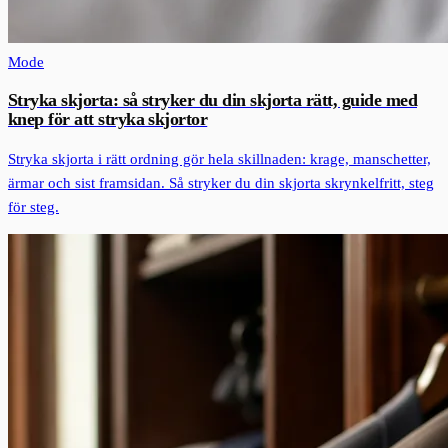
Mode
Stryka skjorta: så stryker du din skjorta rätt, guide med
knep för att stryka skjortor
Stryka skjorta i rätt ordning gör hela skillnaden: krage, manschetter,
ärmar och sist framsidan. Så stryker du din skjorta skrynkelfritt, steg
för steg.