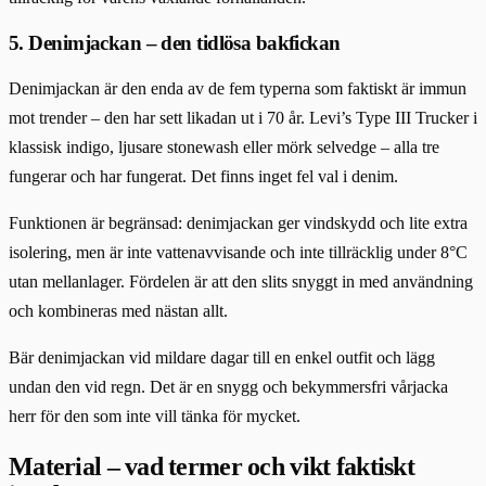
5. Denimjackan – den tidlösa bakfickan
Denimjackan är den enda av de fem typerna som faktiskt är immun
mot trender – den har sett likadan ut i 70 år. Levi’s Type III Trucker i
klassisk indigo, ljusare stonewash eller mörk selvedge – alla tre
fungerar och har fungerat. Det finns inget fel val i denim.
Funktionen är begränsad: denimjackan ger vindskydd och lite extra
isolering, men är inte vattenavvisande och inte tillräcklig under 8°C
utan mellanlager. Fördelen är att den slits snyggt in med användning
och kombineras med nästan allt.
Bär denimjackan vid mildare dagar till en enkel outfit och lägg
undan den vid regn. Det är en snygg och bekymmersfri vårjacka
herr för den som inte vill tänka för mycket.
Material – vad termer och vikt faktiskt