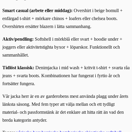
Smart casual (arbete eller middag):
Overshirt i beige bomull +
enfärgad t-shirt + mörkare chinos + loafers eller chelsea boots.
Overshirten ersätter blazern i lätta sammanhang.
Aktiv/pendling:
Softshell i mörkblå eller svart + hoodie under +
joggers eller aktivitetstighta byxor + löparskor. Funktionellt och
sammanhållet.
Tidlöst klassisk:
Denimjacka i mid wash + kritvit t-shirt + svarta råa
jeans + svarta boots. Kombinationen har fungerat i fyrtio år och
fortsätter fungera.
Vår jacka herr är en av garderobens mest använda plagg under årets
länksta säsong. Med fem typer att välja mellan och ett tydligt
material- och passformstänk är det enklare att hitta rätt än vad den
breda kategorin antyder.