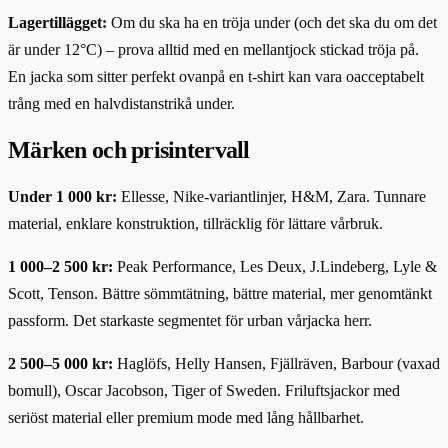
Lagertillägget:
Om du ska ha en tröja under (och det ska du om det
är under 12°C) – prova alltid med en mellantjock stickad tröja på.
En jacka som sitter perfekt ovanpå en t-shirt kan vara oacceptabelt
trång med en halvdistanstrikå under.
Märken och prisintervall
Under 1 000 kr:
Ellesse, Nike-variantlinjer, H&M, Zara. Tunnare
material, enklare konstruktion, tillräcklig för lättare vårbruk.
1 000–2 500 kr:
Peak Performance, Les Deux, J.Lindeberg, Lyle &
Scott, Tenson. Bättre sömmtätning, bättre material, mer genomtänkt
passform. Det starkaste segmentet för urban vårjacka herr.
2 500–5 000 kr:
Haglöfs, Helly Hansen, Fjällräven, Barbour (vaxad
bomull), Oscar Jacobson, Tiger of Sweden. Friluftsjackor med
seriöst material eller premium mode med lång hållbarhet.