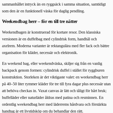
sammanhållet intryck än en ryggsäck i samma situation, samtidigt
som den är en funktionell väska för daglig pendling.
Weekendbag herr – för en till tre nätter
Weekendbagen är konstruerad för kortare resor. Den klassiska
versionen är en duffelbag med cylindrisk form, handhål och
axelrem. Moderna varianter är rektangulära med fler fack och bättre
organisation för kläder, necessär och elektronik.
En weekend bag, eller weekendväska, skiljer sig från en vanlig
backpack genom formen: cylindrisk duffel i stället för ryggburen
konstruktion. Storleken är det viktigaste valet: en weekendbag herr
på 40–50 liter rymmer kläder för tre till fyra dagar plus necessär utan
att behöva checkas in. Vaxat canvas är lätt och tåligt för hårt bruk;
buffelläder eller naturläder åldras med patina och resminnen. En
ordentlig weekendbag herr med läderrems hårdvara och förstärkta
handtag är ett livstidsköp om du behandlar den rätt.