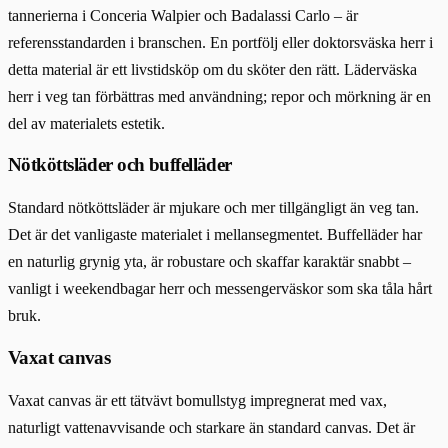
tannerierna i Conceria Walpier och Badalassi Carlo – är
referensstandarden i branschen. En portfölj eller doktorsväska herr i
detta material är ett livstidsköp om du sköter den rätt. Läderväska
herr i veg tan förbättras med användning; repor och mörkning är en
del av materialets estetik.
Nötköttsläder och buffelläder
Standard nötköttsläder är mjukare och mer tillgängligt än veg tan.
Det är det vanligaste materialet i mellansegmentet. Buffelläder har
en naturlig grynig yta, är robustare och skaffar karaktär snabbt –
vanligt i weekendbagar herr och messengerväskor som ska tåla hårt
bruk.
Vaxat canvas
Vaxat canvas är ett tätvävt bomullstyg impregnerat med vax,
naturligt vattenavvisande och starkare än standard canvas. Det är