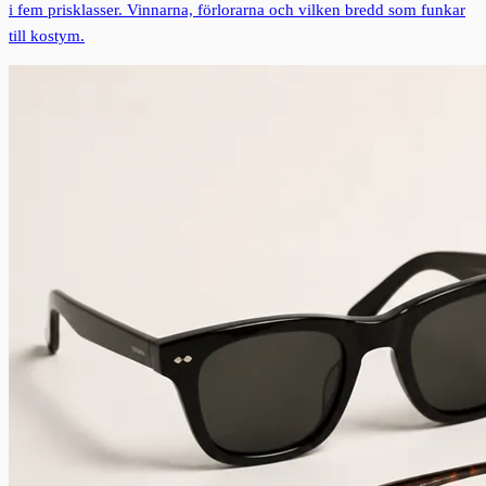
i fem prisklasser. Vinnarna, förlorarna och vilken bredd som funkar
till kostym.