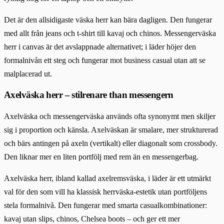
Det är den allsidigaste väska herr kan bära dagligen. Den fungerar
med allt från jeans och t-shirt till kavaj och chinos. Messengerväska
herr i canvas är det avslappnade alternativet; i läder höjer den
formalnivån ett steg och fungerar mot business casual utan att se
malplacerad ut.
Axelväska herr – stilrenare than messengern
Axelväska och messengerväska används ofta synonymt men skiljer
sig i proportion och känsla. Axelväskan är smalare, mer strukturerad
och bärs antingen på axeln (vertikalt) eller diagonalt som crossbody.
Den liknar mer en liten portfölj med rem än en messengerbag.
Axelväska herr, ibland kallad axelremsväska, i läder är ett utmärkt
val för den som vill ha klassisk herrväska-estetik utan portföljens
stela formalnivå. Den fungerar med smarta casualkombinationer:
kavaj utan slips, chinos, Chelsea boots – och ger ett mer