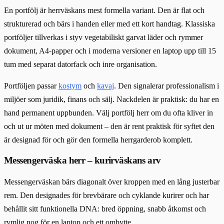
En portfölj är herrväskans mest formella variant. Den är flat och
strukturerad och bärs i handen eller med ett kort handtag. Klassiska
portföljer tillverkas i styv vegetabiliskt garvat läder och rymmer
dokument, A4-papper och i moderna versioner en laptop upp till 15
tum med separat datorfack och inre organisation.
Portföljen passar
kostym
och
kavaj
. Den signalerar professionalism i
miljöer som juridik, finans och sälj. Nackdelen är praktisk: du har en
hand permanent uppbunden. Välj portfölj herr om du ofta kliver in
och ut ur möten med dokument – den är rent praktisk för syftet den
är designad för och gör den formella herrgarderob komplett.
Messengerväska herr – kurirväskans arv
Messengerväskan bärs diagonalt över kroppen med en lång justerbar
rem. Den designades för brevbärare och cyklande kurirer och har
behållit sitt funktionella DNA: bred öppning, snabb åtkomst och
rymlig nog för en laptop och ett ombytte.