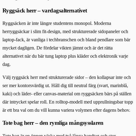
Ryggsäck herr – vardagsalternativet
Ryggsäcken är inte längre studentens monopol. Moderna
herryggsäckar i slim fit-design, med strukturerade sidopaneler och
laptop-fack, är vanliga i techbranschen och bland pendlare som bär
mycket dagligen. De fördelar vikten jämnt och är det rätta
alternativet när du bär tung laptop plus kläder och elektronik varje
dag.
Välj ryggsäck herr med strukturerade sidor – den kollapsar inte och
ser mer kontorsvärdig ut. Håll dig till neutral färg (svart, marinblå,
kaki) och läder- eller canvas-material om ryggsäcken bärs på ställen
där intrycket spelar roll. En rolltop-modell med upprullningsbar topp
är ett bra val om du vill kunna variera volymen efter dagens behov.
Tote bag herr – den rymliga mångsysslaren
Tote bag är en öppen väska med två långa handtag och stor