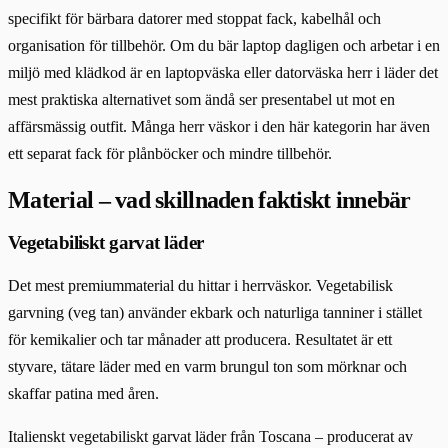
specifikt för bärbara datorer med stoppat fack, kabelhål och
organisation för tillbehör. Om du bär laptop dagligen och arbetar i en
miljö med klädkod är en laptopväska eller datorväska herr i läder det
mest praktiska alternativet som ändå ser presentabel ut mot en
affärsmässig outfit. Många herr väskor i den här kategorin har även
ett separat fack för plånböcker och mindre tillbehör.
Material – vad skillnaden faktiskt innebär
Vegetabiliskt garvat läder
Det mest premiummaterial du hittar i herrväskor. Vegetabilisk
garvning (veg tan) använder ekbark och naturliga tanniner i stället
för kemikalier och tar månader att producera. Resultatet är ett
styvare, tätare läder med en varm brungul ton som mörknar och
skaffar patina med åren.
Italienskt vegetabiliskt garvat läder från Toscana – producerat av