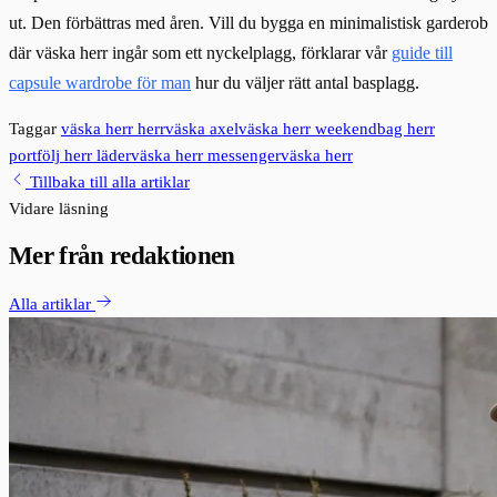
ut. Den förbättras med åren. Vill du bygga en minimalistisk garderob
där väska herr ingår som ett nyckelplagg, förklarar vår
guide till
capsule wardrobe för man
hur du väljer rätt antal basplagg.
Taggar
väska herr
herrväska
axelväska herr
weekendbag herr
portfölj herr
läderväska herr
messengerväska herr
Tillbaka till alla artiklar
Vidare läsning
Mer från redaktionen
Alla artiklar