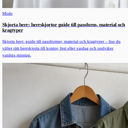
Mode
Skjorta herr: herrskjortor guide till passform, material och
kragtyper
Skjorta herr: guide till passformer, material och kragtyper – hur du
väljer rätt herrskjorta till kontor, fest eller vardag och undviker
vanliga misstag.