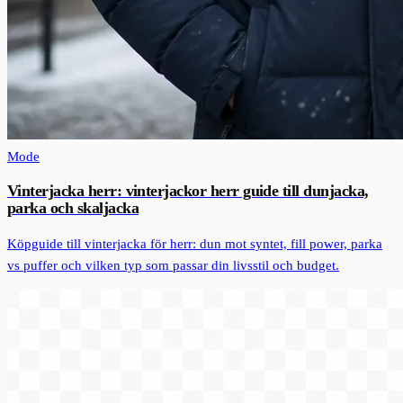
Mode
Vinterjacka herr: vinterjackor herr guide till dunjacka,
parka och skaljacka
Köpguide till vinterjacka för herr: dun mot syntet, fill power, parka
vs puffer och vilken typ som passar din livsstil och budget.