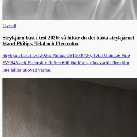
Livsstil
Strykjärn bäst i test 2026: så hittar du det bästa strykjärnet
bland Philips, Tefal och Electrolux
Strykjärn bäst i test 2026: Philips DST5030/20, Tefal Ultimate Pure
FV9845 och Electrolux Refine 600 jämförda, plus varför flera järn
inte håller utlovad värme.