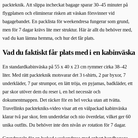
packteknik. Att slippa incheckat bagage sparar 30–45 minuter på
flygplatsen och eliminerar risken att väskan försvinner vid
bagagebandet. En packlista för weekendresa fungerar som grund,
men för 7 dagar krävs lite mer struktur. Här är allt du behöver med,
vad du kan lämna hemma, och hur det får plats.
Vad du faktiskt får plats med i en kabinväska
En standardkabinväska på 55 x 40 x 23 cm rymmer cirka 38–42
liter. Med rätt packteknik motsvarar det 3 t-shirts, 2 par byxor, 7
underkläder, 7 par strumpor, en lätt tröja, en pyjamas, badkläder, ett
par skor utöver dem du reser i, en hel necessär och
dokumentmappen. Det räcker för en hel vecka utan att tvätta.
Travellinks packtekniks-video visar att en välpackad kabinväska
klarar två par skor, fem underdelar och nio överdelar, vilket ger 60
unika outfits. Du behöver inte den nivån av rotation för 7 dagar.