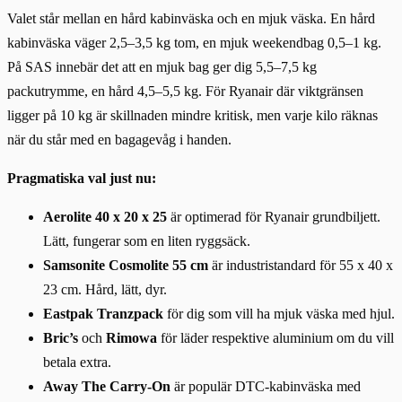
Valet står mellan en hård kabinväska och en mjuk väska. En hård
kabinväska väger 2,5–3,5 kg tom, en mjuk weekendbag 0,5–1 kg.
På SAS innebär det att en mjuk bag ger dig 5,5–7,5 kg
packutrymme, en hård 4,5–5,5 kg. För Ryanair där viktgränsen
ligger på 10 kg är skillnaden mindre kritisk, men varje kilo räknas
när du står med en bagagevåg i handen.
Pragmatiska val just nu:
Aerolite 40 x 20 x 25
är optimerad för Ryanair grundbiljett.
Lätt, fungerar som en liten ryggsäck.
Samsonite Cosmolite 55 cm
är industristandard för 55 x 40 x
23 cm. Hård, lätt, dyr.
Eastpak Tranzpack
för dig som vill ha mjuk väska med hjul.
Bric’s
och
Rimowa
för läder respektive aluminium om du vill
betala extra.
Away The Carry-On
är populär DTC-kabinväska med