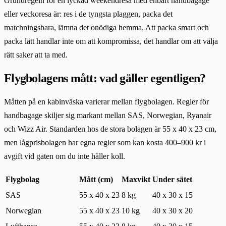
Grundregeln för en lyckad weekendresa med enbart handbagage
eller veckoresa är: res i de tyngsta plaggen, packa det
matchningsbara, lämna det onödiga hemma. Att packa smart och
packa lätt handlar inte om att kompromissa, det handlar om att välja
rätt saker att ta med.
Flygbolagens mått: vad gäller egentligen?
Måtten på en kabinväska varierar mellan flygbolagen. Regler för
handbagage skiljer sig markant mellan SAS, Norwegian, Ryanair
och Wizz Air. Standarden hos de stora bolagen är 55 x 40 x 23 cm,
men lågprisbolagen har egna regler som kan kosta 400–900 kr i
avgift vid gaten om du inte håller koll.
Flygbolag
Mått (cm)
Maxvikt
Under sätet
SAS
55 x 40 x 23
8 kg
40 x 30 x 15
Norwegian
55 x 40 x 23
10 kg
40 x 30 x 20