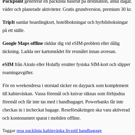
Packpoint
genererar en packlista baserat på destination, antal dagar,
väder och planerade aktiviteter. Gratis grundversion, premium 30 kr.
TripIt
samlar boardingkort, hotellbokningar och hyrbilsbokningar
på ett ställe.
Google Maps offline
räddar dig vid eSIM-problem eller dålig
täckning. Ladda ner kartområdet för resmålet innan avresan.
eSIM
från Airalo eller Holafly ersätter fysiska SIM-kort och slipper
roamingavgifter.
För en weekendresa i storstad räcker en daypack som komplement
till kabinväskan. Vassa föremål och knivar räknas som förbjudna
föremål och får inte tas med i handbagaget. Powerbanks får inte
checkas in i incheckat bagage. Reseförsäkringen ska vara aktiverad
och kontonumret sparat i mobilen offline.
Taggar
resa
packlista
kabinväska
livsstil
handbagage