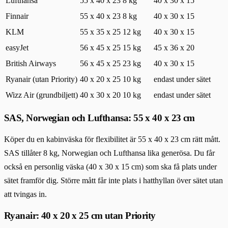
Lufthansa
55 x 40 x 23
8 kg
40 x 30 x 15
Finnair
55 x 40 x 23
8 kg
40 x 30 x 15
KLM
55 x 35 x 25
12 kg
40 x 30 x 15
easyJet
56 x 45 x 25
15 kg
45 x 36 x 20
British Airways
56 x 45 x 25
23 kg
40 x 30 x 15
Ryanair (utan Priority)
40 x 20 x 25
10 kg
endast under sätet
Wizz Air (grundbiljett)
40 x 30 x 20
10 kg
endast under sätet
SAS, Norwegian och Lufthansa: 55 x 40 x 23 cm
Köper du en kabinväska för flexibilitet är 55 x 40 x 23 cm rätt mått.
SAS tillåter 8 kg, Norwegian och Lufthansa lika generösa. Du får
också en personlig väska (40 x 30 x 15 cm) som ska få plats under
sätet framför dig. Större mått får inte plats i hatthyllan över sätet utan
att tvingas in.
Ryanair: 40 x 20 x 25 cm utan Priority