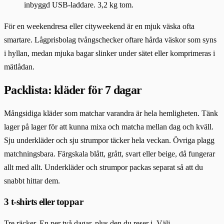
inbyggd USB-laddare. 3,2 kg tom.
För en weekendresa eller cityweekend är en mjuk väska ofta
smartare. Lågprisbolag tvångschecker oftare hårda väskor som syns
i hyllan, medan mjuka bagar slinker under sätet eller komprimeras i
mätlådan.
Packlista: kläder för 7 dagar
Mångsidiga kläder som matchar varandra är hela hemligheten. Tänk
lager på lager för att kunna mixa och matcha mellan dag och kväll.
Sju underkläder och sju strumpor täcker hela veckan. Övriga plagg
matchningsbara. Färgskala blått, grått, svart eller beige, då fungerar
allt med allt. Underkläder och strumpor packas separat så att du
snabbt hittar dem.
3 t-shirts eller toppar
Tre räcker. En per två dagar, plus den du reser i. Välj