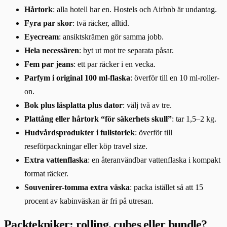
Hårtork
: alla hotell har en. Hostels och Airbnb är undantag.
Fyra par skor
: två räcker, alltid.
Eyecream
: ansiktskrämen gör samma jobb.
Hela necessären
: byt ut mot tre separata påsar.
Fem par jeans
: ett par räcker i en vecka.
Parfym i original 100 ml-flaska
: överför till en 10 ml-roller-
on.
Bok plus läsplatta plus dator
: välj två av tre.
Plattång eller hårtork “för säkerhets skull”
: tar 1,5–2 kg.
Hudvårdsprodukter i fullstorlek
: överför till
reseförpackningar eller köp travel size.
Extra vattenflaska
: en återanvändbar vattenflaska i kompakt
format räcker.
Souvenirer-tomma extra väska
: packa istället så att 15
procent av kabinväskan är fri på utresan.
Packtekniker: rolling, cubes eller bundle?