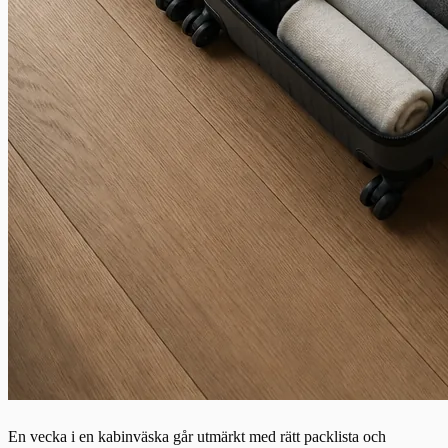
En vecka i en kabinväska går utmärkt med rätt packlista och